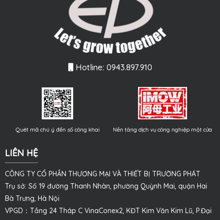
Hotline: 0943.897.910
Quét mã chú ý đến số công khai
Nền tảng dịch vụ công nghiệp một cửa
LIÊN HỆ
CÔNG TY CỔ PHẦN THƯƠNG MẠI VÀ THIẾT BỊ TRƯỜNG PHÁT
Trụ sở: Số 19 đường Thanh Nhàn, phường Quỳnh Mai, quận Hai
Bà Trưng, Hà Nội
VPGD：Tầng 24 Tháp C VinaConex2, KĐT Kim Văn Kim Lũ, P.Đại