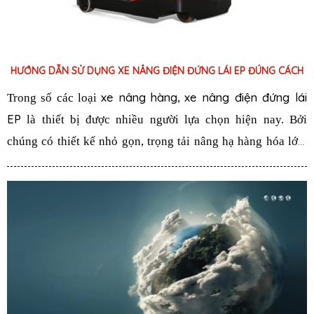
HƯỚNG DẪN SỬ DỤNG XE NÂNG ĐIỆN ĐỨNG LÁI EP ĐÚNG CÁCH
xe nâng hàng
xe nâng điện đứng lái
Trong số các loại
,
EP
là thiết bị được nhiều người lựa chọn hiện nay. Bởi
chúng có thiết kế nhỏ gọn, trọng tải nâng hạ hàng hóa lớn,
giá thành phải chăng và có độ bền cao. Tuy nhiên, không
phải ai cũng biết cách sử dụng xe nâng điện đứng lái EP.
Hãy đọc bài viết dưới đây của Công ty Thiết bị Trường Phát,
để biết được cách sử dụng thiết bị nâng hạ này chuẩn nhất
nhé!