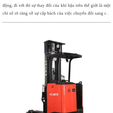
động, đi với đó sự thay đổi của khí hậu trên thế giới là một
chỉ số rõ ràng về sự cấp bách của việc chuyển đổi sang các
nguồn năng lượng sạch hơn ở mọi cấp độ. Là tương lai của
giải pháp lưu trữ năng lượng,
công nghệ Pin Lithium-
cung cấp những thay đổi bền vững trong việc thay đổi
ion
cách chúng ta lưu trữ và tiêu thụ năng lượng.