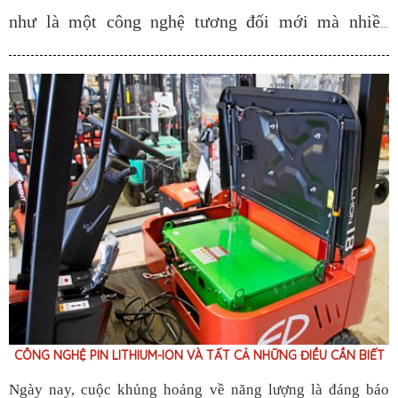
như là một công nghệ tương đối mới mà nhiều
người trong chúng ta có thể ít kinh nghiệm hoặc ít
quen thuộc hơn. Pin Li-ion được hình thành lần đầu
tiên vào những năm 1970 và được sử dụng thương
mại khá rộng rãi kể từ những năm 1990.
CÔNG NGHỆ PIN LITHIUM-ION VÀ TẤT CẢ NHỮNG ĐIỀU CẦN BIẾT
Ngày nay, cuộc khủng hoảng về năng lượng là đáng báo