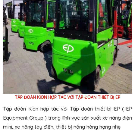
hẹp.
TẬP ĐOÀN KION HỢP TÁC VỚI TẬP ĐOÀN THIẾT BỊ EP
Tập đoàn Kion hợp tác với Tập đoàn thiết bị EP ( EP
Equipment Group ) trong lĩnh vực sản xuất xe nâng điện
mini, xe nâng tay điện, thiết bị nâng hàng hạng nhẹ