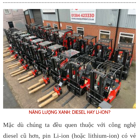
NĂNG LƯỢNG XANH: DIESEL HAY LI-ION?
Mặc dù chúng ta đều quen thuộc với công nghệ
diesel cũ hơn, pin Li-ion (hoặc lithium-ion) có vẻ