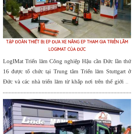
TẬP ĐOÀN THIẾT BỊ EP ĐƯA XE NÂNG EP THAM GIA TRIỂN LÃM
LOGIMAT CỦA ĐỨC
LogIMat Triển lãm Công nghiệp Hậu cần Đức lần thứ
16 được tổ chức tại Trung tâm Triển lãm Stuttgart ở
Đức và các nhà triển lãm từ khắp nơi trên thế giới đã
tham gia.
Tập đoàn Zhongli ( EP Equipment Group )
đã trưng bày nhiều xe nâng điện cho khách hàng trên
toàn thế giới. Những thiết bị này bao gồm xe nâng tay
nhỏ, cỡ trung phổ biến nhất thế giới, cũng như
xe nâng
điện mini
nhẹ được thiết kế cho ngành bán lẻ và lối đi