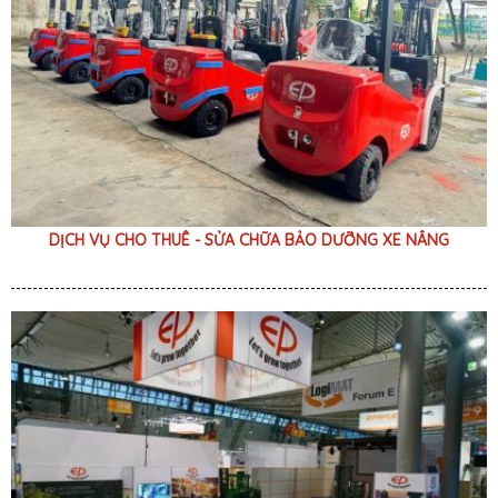
DỊCH VỤ CHO THUÊ - SỬA CHỮA BẢO DƯỠNG XE NÂNG