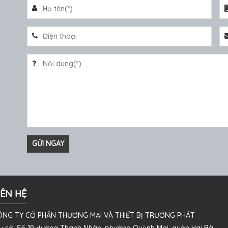
IÊN HỆ
ÔNG TY CỔ PHẦN THƯƠNG MẠI VÀ THIẾT BỊ TRƯỜNG PHÁT
ụ sở: Số 19 đường Thanh Nhàn, phường Quỳnh Mai, quận Hai Bà