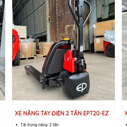
XE NÂNG TAY ĐIỆN 2 TẤN EPT20-EZ
Tải trọng nâng: 2 tấn