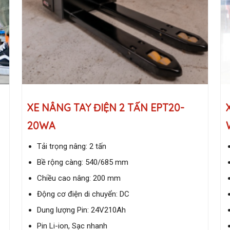
XE NÂNG TAY ĐIỆN 2 TẤN EPT20-
20WA
Tải trọng nâng: 2 tấn
Bề rộng càng: 540/685 mm
Chiều cao nâng: 200 mm
Động cơ điện di chuyển: DC
Dung lượng Pin: 24V210Ah
Pin Li-ion, Sạc nhanh