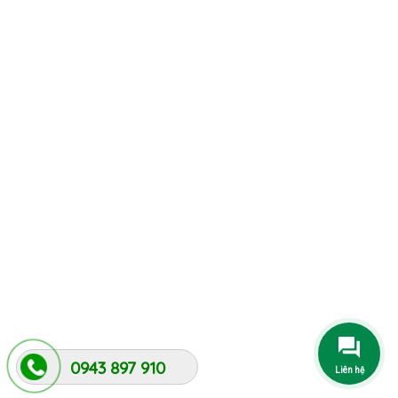
LIÊN HỆ
Đối với bất kỳ câu hỏi nào khác, bạn có thể liên hệ với nhóm
bán hàng của chúng tôi qua email
yentran2341999@gmail.com
hoặc Zalo 0943897910. Chúng tôi
sẽ giúp bạn tìm ra sản phẩm phù hợp với ứng dụng của bạn.
0943 897 910
Liên hệ