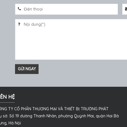
IÊN HỆ
ÔNG TY CỔ PHẦN THƯƠNG MẠI VÀ THIẾT BỊ TRƯỜNG PHÁT
ụ sở: Số 19 đường Thanh Nhàn, phường Quỳnh Mai, quận Hai Bà
ưng, Hà Nội