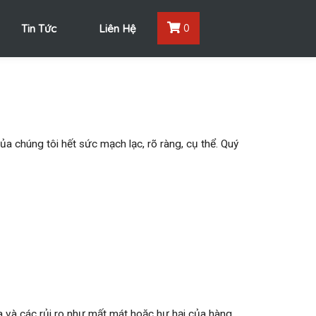
Tin Tức
Liên Hệ
0
ủa chúng tôi hết sức mạch lạc, rõ ràng, cụ thể. Quý
 và các rủi ro như mất mát hoặc hư hại của hàng