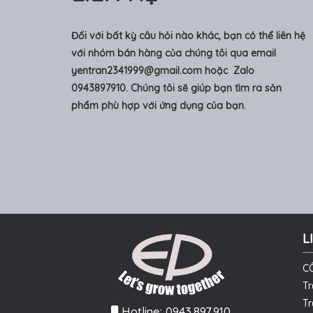
Đối với bất kỳ câu hỏi nào khác, bạn có thể liên hệ
với nhóm bán hàng của chúng tôi qua email
yentran2341999@gmail.com
hoặc Zalo
0943897910. Chúng tôi sẽ giúp bạn tìm ra sản
phẩm phù hợp với ứng dụng của bạn.
L
C
Tr
Tr
Hotline: 0943.897.910