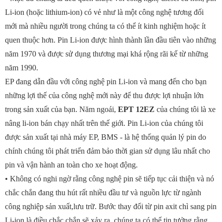
Li-ion (hoặc lithium-ion) có vẻ như là một công nghệ tương đối
mới mà nhiều người trong chúng ta có thể ít kinh nghiệm hoặc ít
quen thuộc hơn. Pin Li-ion được hình thành lần đầu tiên vào những
năm 1970 và được sử dụng thương mại khá rộng rãi kể từ những
năm 1990.
EP đang dẫn đầu với công nghệ pin Li-ion và mang đến cho bạn
những lợi thế của công nghệ mới này để thu được lợi nhuận lớn
trong sản xuất của bạn. Năm ngoái,
EPT 12EZ
của chúng tôi là xe
nâng li-ion bán chạy nhất trên thế giới. Pin Li-ion của chúng tôi
được sản xuất tại nhà máy EP, BMS - là hệ thống quản lý pin do
chính chúng tôi phát triển đảm bảo thời gian sử dụng lâu nhất cho
pin và vận hành an toàn cho xe hoạt động.
• Không có nghi ngờ rằng công nghệ pin sẽ tiếp tục cải thiện và nó
chắc chắn đang thu hút rất nhiều đầu tư và nguồn lực từ ngành
công nghiệp sản xuất,lưu trữ. Bước thay đổi từ pin axit chì sang pin
Li-ion là điều chắc chắn sẽ xảy ra, chúng ta có thể tin tưởng rằng