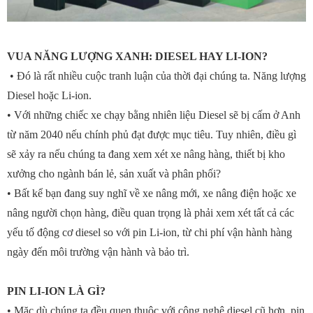
VUA NĂNG LƯỢNG XANH: DIESEL HAY LI-ION?
• Đó là rất nhiều cuộc tranh luận của thời đại chúng ta. Năng lượng
Diesel hoặc Li-ion.
• Với những chiếc xe chạy bằng nhiên liệu Diesel sẽ bị cấm ở Anh
từ năm 2040 nếu chính phủ đạt được mục tiêu. Tuy nhiên, điều gì
sẽ xảy ra nếu chúng ta đang xem xét xe nâng hàng, thiết bị kho
xưởng cho ngành bán lẻ, sản xuất và phân phối?
• Bất kể bạn đang suy nghĩ về xe nâng mới, xe nâng điện hoặc xe
nâng người chọn hàng, điều quan trọng là phải xem xét tất cả các
yếu tố động cơ diesel so với pin Li-ion, từ chi phí vận hành hàng
ngày đến môi trường vận hành và bảo trì.
PIN LI-ION LÀ GÌ?
• Mặc dù chúng ta đều quen thuộc với công nghệ diesel cũ hơn, pin