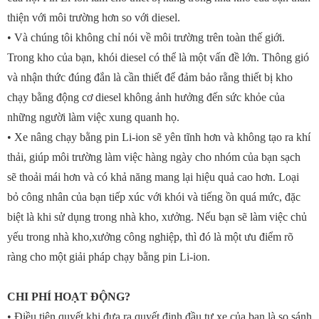
thiện với môi trường hơn so với diesel.
• Và chúng tôi không chỉ nói về môi trường trên toàn thế giới.
Trong kho của bạn, khói diesel có thể là một vấn đề lớn. Thông gió
và nhận thức đúng đắn là cần thiết để đảm bảo rằng thiết bị kho
chạy bằng động cơ diesel không ảnh hưởng đến sức khỏe của
những người làm việc xung quanh họ.
• Xe nâng chạy bằng pin Li-ion sẽ yên tĩnh hơn và không tạo ra khí
thải, giúp môi trường làm việc hàng ngày cho nhóm của bạn sạch
sẽ thoải mái hơn và có khả năng mang lại hiệu quả cao hơn. Loại
bỏ công nhân của bạn tiếp xúc với khói và tiếng ồn quá mức, đặc
biệt là khi sử dụng trong nhà kho, xưởng. Nếu bạn sẽ làm việc chủ
yếu trong nhà kho,xưởng công nghiệp, thì đó là một ưu điểm rõ
ràng cho một giải pháp chạy bằng pin Li-ion.
CHI PHÍ HOẠT ĐỘNG?
• Điều tiên quyết khi đưa ra quyết định đầu tư xe của bạn là so sánh