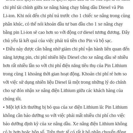
chi phí tài chính giữa xe nâng hàng chạy bằng dầu Diesel và Pin
Li-ion. Khi nói đến chi phí trả trước cho 1 chiếc xe nâng trong cùng
phân khúc, có thể nói khoản đầu tư ban đầu cho 1 xe nâng chạy
bằng pin Li-ion sẽ cao hơn so với động cơ diesel tương đương. Đây
chủ yếu là kết quả của việc phải trả tiền cho Pin và bộ sạc.
• Điều này được cân bằng nhờ giảm chi phí vận hành liên quan đến
năng lượng pin, chi phí nhiên liệu Diesel cho xe nâng dầu sẽ nhiều
hơn rất nhiều lần so với chi phí điện năng tiêu thụ của Pin Lithium
trong cùng 1 khoảng thời gian hoạt động. Khoản chi phí rẻ hơn so
với việc sử dụng nhiên liệu Diesel là một trong những lý do chính
cho sự đón nhận xe nâng điện Lithium giữa các khách hàng của
chúng tôi.
• Một lợi ích thường bị bỏ qua của xe điện Lithium là: Pin Lithium
không cần bảo dưỡng so với việc phải mất nhiều chi phí cho việc
bảo dưỡng định kỳ của xe nâng dầu. Xe nâng điện Lithium không
có ly hợp hoặc hộp số. Trên thực tế có rất ít bộ phận chuyển động