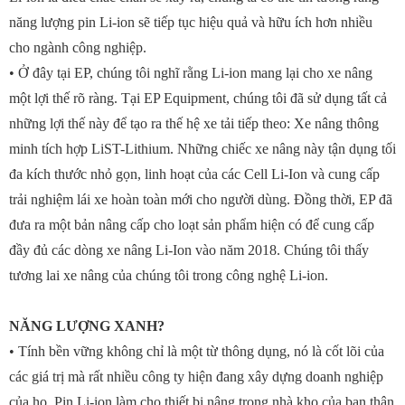
năng lượng pin Li-ion sẽ tiếp tục hiệu quả và hữu ích hơn nhiều
cho ngành công nghiệp.
• Ở đây tại EP, chúng tôi nghĩ rằng Li-ion mang lại cho xe nâng
một lợi thế rõ ràng. Tại EP Equipment, chúng tôi đã sử dụng tất cả
những lợi thế này để tạo ra thế hệ xe tải tiếp theo: Xe nâng thông
minh tích hợp LiST-Lithium. Những chiếc xe nâng này tận dụng tối
đa kích thước nhỏ gọn, linh hoạt của các Cell Li-Ion và cung cấp
trải nghiệm lái xe hoàn toàn mới cho người dùng. Đồng thời, EP đã
đưa ra một bản nâng cấp cho loạt sản phẩm hiện có để cung cấp
đầy đủ các dòng xe nâng Li-Ion vào năm 2018. Chúng tôi thấy
tương lai xe nâng của chúng tôi trong công nghệ Li-ion.
NĂNG LƯỢNG XANH?
• Tính bền vững không chỉ là một từ thông dụng, nó là cốt lõi của
các giá trị mà rất nhiều công ty hiện đang xây dựng doanh nghiệp
của họ. Pin Li-ion làm cho thiết bị nâng trong nhà kho của bạn thân