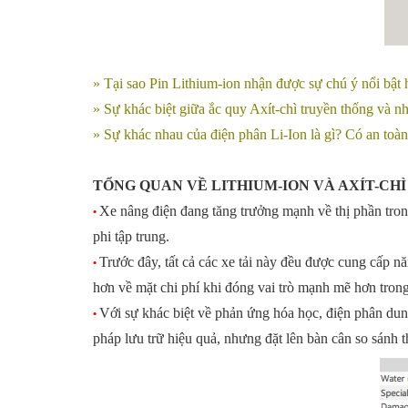
» Tại sao Pin Lithium-ion nhận được sự chú ý nổi bật 
» Sự khác biệt giữa ắc quy Axít-chì truyền thống và n
» Sự khác nhau của điện phân Li-Ion là gì? Có an toà
TỔNG QUAN VỀ LITHIUM-ION VÀ AXÍT-CHÌ
Xe nâng điện đang tăng trưởng mạnh về thị phần tron
•
phi tập trung.
Trước đây, tất cả các xe tải này đều được cung cấp n
•
hơn về mặt chi phí khi đóng vai trò mạnh mẽ hơn trong
Với sự khác biệt về phản ứng hóa học, điện phân dung d
•
pháp lưu trữ hiệu quả, nhưng đặt lên bàn cân so sánh th