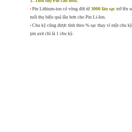
1. Tuổi thọ Pin cao hơn.
Pin Lithium-ion có vòng đời từ
3000 lần sạc
trở lên s
•
tuổi thọ hiệu quả lâu hơn cho Pin Li-Ion.
Chu kỳ cũng được tính theo % sạc thay vì một chu kỳ 
•
pin axit chì là 1 chu kỳ.