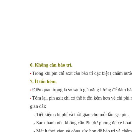
6. Không cần bảo trì.
Trong khi pin chì-axit cần bảo trì đặc biệt ( châm nước
•
7. Ít tốn kém.
Điều quan trọng là so sánh giá năng lượng để đảm bảo
•
Tóm lại, pin axit chì có thể ít tốn kém hơn về chi ph
•
gian dài:
- Tiết kiệm chi phí và thời gian cho mỗi lần sạc pin.
- Sạc nhanh nên không cần Pin dự phòng để xe hoạt đ
- Mất ít thời gian và công sức hơn để bảo trì và châm