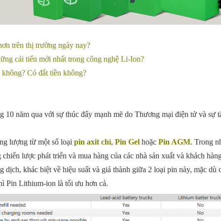
hơn trên thị trường ngày nay?
hững cải tiến mới nhất trong công nghệ Li-Ion?
n không? Có đắt tiền không?
g 10 năm qua với sự thúc đẩy mạnh mẽ do Thương mại điện tử và sự tă
ăng lượng từ một số loại
pin axit chì
,
Pin Gel
hoặc
Pin AGM
. Trong n
 chiến lược phát triển và mua hàng của các nhà sản xuất và khách hàng
ịch, khác biệt về hiệu suất và giá thành giữa 2 loại pin này, mặc dù cả
ì Pin Lithium-ion là tối ưu hơn cả.