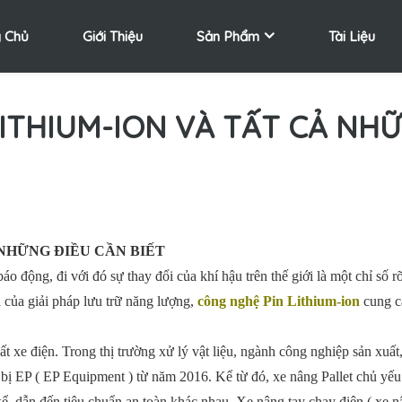
 Chủ
Giới Thiệu
Sản Phẩm
Tài Liệu
ITHIUM-ION VÀ TẤT CẢ NHỮ
 NHỮNG ĐIỀU CẦN BIẾT
 động, đi với đó sự thay đổi của khí hậu trên thế giới là một chỉ số r
 của giải pháp lưu trữ năng lượng,
công nghệ Pin Lithium-ion
cung cấ
ất xe điện. Trong thị trường xử lý vật liệu, ngành công nghiệp sản xuất
 bị EP ( EP Equipment ) từ năm 2016. Kể từ đó, xe nâng Pallet chủ yếu
, dẫn đến tiêu chuẩn an toàn khác nhau. Xe nâng tay chạy điện ( xe n