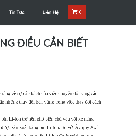
Tin Tức
Liên Hệ
0
NG ĐIỀU CẦN BIẾT
õ ràng về sự cấp bách của việc chuyển đổi sang các
p những thay đổi bền vững trong việc thay đổi cách
, pin Li-Ion trở nên phổ biến chủ yếu với xe nâng
 được sản xuất bằng pin Li-Ion. So với Ắc quy Axít-
âng pallet ) sử dụng Pin Li-Ion được sử dụng rộng