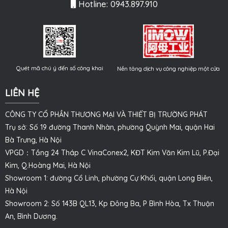
Hotline: 0943.897.910
Quét mã chú ý đến số công khai
Nền tảng dịch vụ công nghiệp một cửa
LIÊN HỆ
CÔNG TY CỔ PHẦN THƯƠNG MẠI VÀ THIẾT BỊ TRƯỜNG PHÁT
Trụ sở: Số 19 đường Thanh Nhàn, phường Quỳnh Mai, quận Hai
Bà Trưng, Hà Nội
VPGD：Tầng 24 Tháp C VinaConex2, KĐT Kim Văn Kim Lũ, P.Đại
Kim, Q.Hoàng Mai, Hà Nội
Showroom 1: đường Cổ Linh, phường Cự Khối, quận Long Biên,
Hà Nội
Showroom 2: Số 143B QL13, Kp Đông Ba, P Bình Hòa, Tx Thuận
An, Bình Dương.