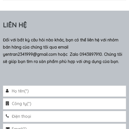
LIÊN HỆ
Đối với bất kỳ câu hỏi nào khác, bạn có thể liên hệ với nhóm
bán hàng của chúng tôi qua email
yentran2341999@gmail.com
hoặc Zalo 0943897910. Chúng tôi
sẽ giúp bạn tìm ra sản phẩm phù hợp với ứng dụng của bạn.