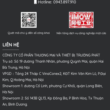
Hotline: 0943.897.910
Quét mã chú ý đến số công khai
Nền tảng dịch vụ công nghiệp một cửa
LIÊN HỆ
CÔNG TY CỔ PHẦN THƯƠNG MẠI VÀ THIẾT BỊ TRƯỜNG PHÁT
Trụ sở: Số 19 đường Thanh Nhàn, phường Quỳnh Mai, quận Hai
Bà Trưng, Hà Nội
VPGD：Tầng 24 Tháp C VinaConex2, KĐT Kim Văn Kim Lũ, P.Đại
Kim, Q.Hoàng Mai, Hà Nội
Showroom 1: đường Cổ Linh, phường Cự Khối, quận Long Biên,
Hà Nội
Showroom 2: Số 143B QL13, Kp Đông Ba, P Bình Hòa, Tx Thuận
An, Bình Dương.