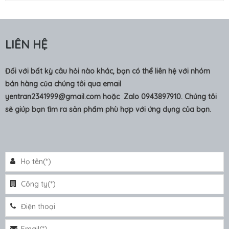
LIÊN HỆ
Đối với bất kỳ câu hỏi nào khác, bạn có thể liên hệ với nhóm
bán hàng của chúng tôi qua email
yentran2341999@gmail.com
hoặc Zalo 0943897910. Chúng tôi
sẽ giúp bạn tìm ra sản phẩm phù hợp với ứng dụng của bạn.