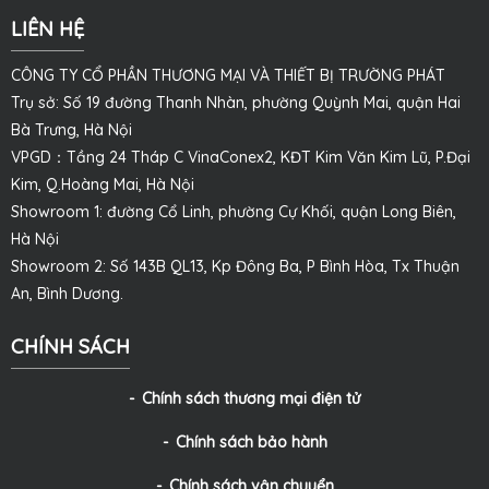
LIÊN HỆ
CÔNG TY CỔ PHẦN THƯƠNG MẠI VÀ THIẾT BỊ TRƯỜNG PHÁT
Trụ sở: Số 19 đường Thanh Nhàn, phường Quỳnh Mai, quận Hai
Bà Trưng, Hà Nội
VPGD：Tầng 24 Tháp C VinaConex2, KĐT Kim Văn Kim Lũ, P.Đại
Kim, Q.Hoàng Mai, Hà Nội
Showroom 1: đường Cổ Linh, phường Cự Khối, quận Long Biên,
Hà Nội
Showroom 2: Số 143B QL13, Kp Đông Ba, P Bình Hòa, Tx Thuận
An, Bình Dương.
CHÍNH SÁCH
Chính sách thương mại điện tử
Chính sách bảo hành
Chính sách vận chuyển