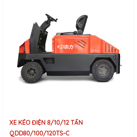
XE KÉO ĐIỆN 8/10/12 TẤN
QDD80/100/120TS-C