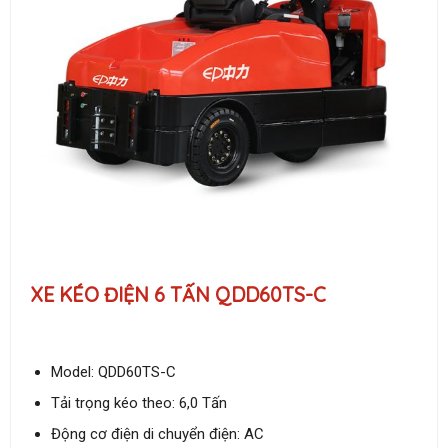
XE KÉO ĐIỆN 6 TẤN QDD60TS-C
Model: QDD60TS-C
Tải trọng kéo theo: 6,0 Tấn
Động cơ điện di chuyển điện: AC